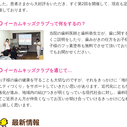
した。患者さまから大好評をいただき、すぐ第2回を開催して、現在も
催しております。
イーカムキッズクラブって何をするの？
当院の歯科医師と歯科衛生士が、歯に関す
くご説明をしたり、歯みがきの仕方をお子
子様のフッ素塗布も無料でさせて頂いてお
でもお聞かせください。
イーカムキッズクラブを通じて…
お子様の歯の健康を守ることも大切なのですが、それをきっかけに「地
ニティづくり」をサポートしていきたい思いがあります。近代化にとも
族化が進み、地域内の結びつきが弱くなっている現代社会に対し、歯科
てご近所さん方が仲良くなってお互いが助け合っていけるきっかけにな
も嬉しく思います。