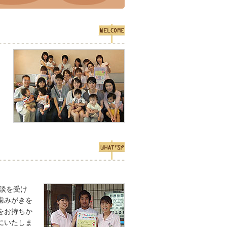
カ
相談を受け
歯みがきを
をお持ちか
にいたしま