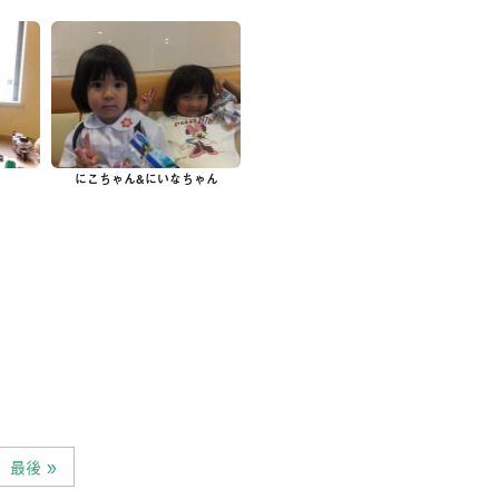
の他サービス
談掲示板
歯の豆知識
ログ
今月のスマイル
療予約
にこちゃん&にいなちゃん
問い合わせ
最後 »