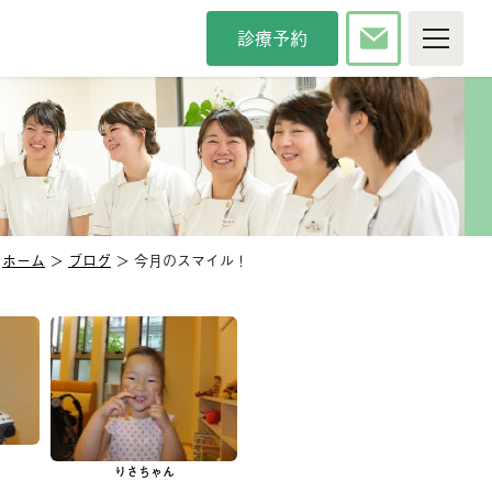
診療予約
P
院について
療時間・方針
院長紹介
タッフ紹介
インタビュー
内紹介
アクセス
ホーム
＞
ブログ
＞ 今月のスマイル！
カンドオピニオン
メディア掲載
察科目
般歯科
審美歯科
防歯科
口臭治療
児歯科
小児矯正
りさちゃん
腔外科
口腔強化管理体制