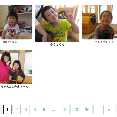
そ
相
ブ
診
ゆいちゃん
りゅうせいくん
ゆうとくん
お
みちゃん&このみちゃん
1
2
3
4
5
...
10
20
30
...
»