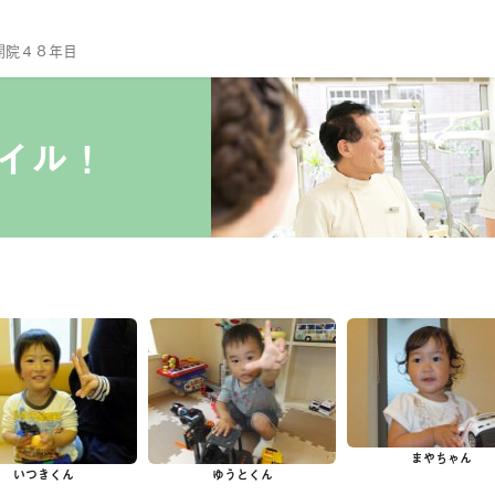
開院４８年目
TO
当
イル！
診
ス
院
セ
診
一
予
小
まやちゃん
いつきくん
ゆうとくん
口