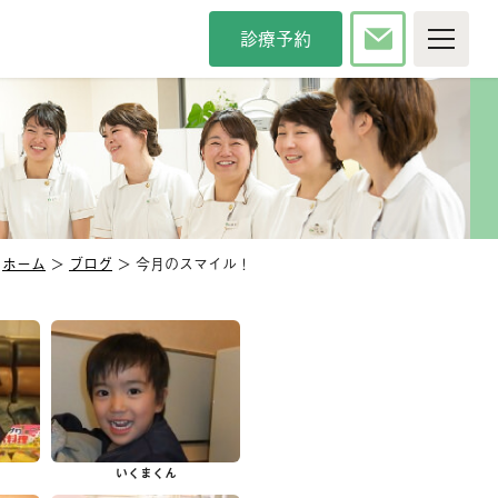
診療予約
P
院について
療時間・方針
院長紹介
タッフ紹介
インタビュー
内紹介
アクセス
ホーム
＞
ブログ
＞ 今月のスマイル！
カンドオピニオン
メディア掲載
察科目
般歯科
審美歯科
防歯科
口臭治療
児歯科
小児矯正
いくまくん
腔外科
口腔強化管理体制