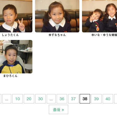
そ
相
ブ
しょうたくん
ゆずなちゃん
ゆいな・ゆうな姉
診
お
まひろくん
...
10
20
30
...
36
37
38
39
40
最後 »