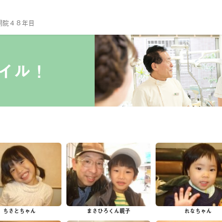
開院４８年目
TO
当
イル！
診
ス
院
セ
診
一
予
小
ちさとちゃん
まさひろくん親子
れなちゃん
口