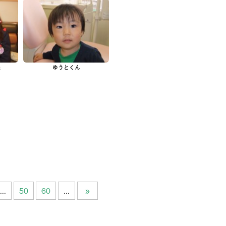
の他サービス
談掲示板
歯の豆知識
ログ
今月のスマイル
妹
ゆうとくん
療予約
問い合わせ
...
50
60
...
»