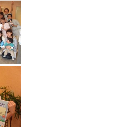
そ
相
ブ
診
お