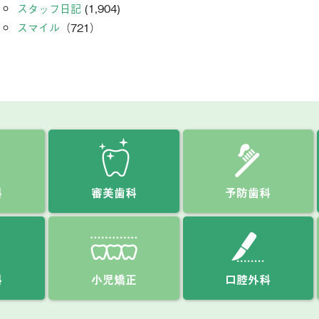
スタッフ日記
(1,904)
スマイル
（721）
科
審美歯科
予防歯科
科
小児矯正
口腔外科