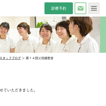
診療予約
P
院について
療時間・方針
院長紹介
タッフ紹介
インタビュー
内紹介
アクセス
スタッフブログ
＞ 第１４回父母親教室
カンドオピニオン
メディア掲載
察科目
般歯科
審美歯科
防歯科
口臭治療
せていただきました。
児歯科
小児矯正
腔外科
口腔強化管理体制