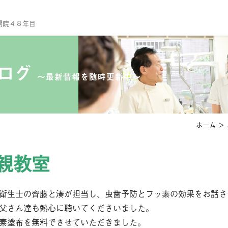
開院４８年目
TO
当
ブログ
〜最新情報を随時更新中〜
診
ス
院
ホーム
＞
セ
親教室
診
一
予
衛生士の齊藤と湊が担当し、虫歯予防とフッ素の効果をお話さ
父さん達も熱心に聴いてくださいました。
小
素塗布を無料でさせていただきました。
口