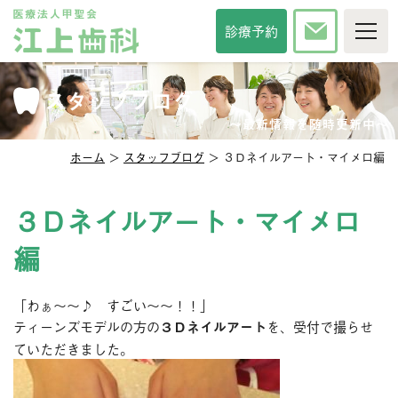
TOP
診療予約
当院について
診療時間・方針
スタッフブログ
院長紹介
スタッフ紹介
インタビュー
〜最新情報を随時更新中〜
院内紹介
アクセス
ホーム
＞
スタッフブログ
＞ ３Ｄネイルアート・マイメロ編
セカンドオピニオン
メディア掲載
診察科目
３Ｄネイルアート・マイメロ
一般歯科
審美歯科
編
予防歯科
口臭治療
小児歯科
小児矯正
「わぁ～～♪ すごい～～！！」
口腔外科
口腔強化管理体制
ティーンズモデルの方の
３Ｄネイルアート
を、受付で撮らせ
ていただきました。
その他サービス
相談掲示板
歯の豆知識