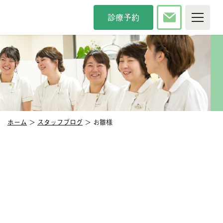
診療予約
P
院について
療時間・方針
院長紹介
タッフ紹介
インタビュー
内紹介
アクセス
ホーム
＞
スタッフブログ
＞ お雛様
カンドオピニオン
メディア掲載
察科目
般歯科
審美歯科
防歯科
口臭治療
児歯科
小児矯正
腔外科
口腔強化管理体制