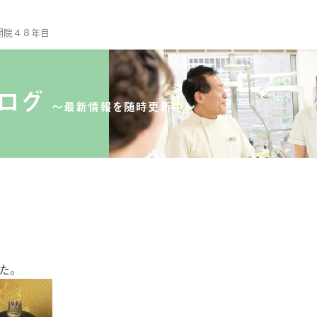
開院４８年目
TO
当
ブログ
〜最新情報を随時更新中〜
診
ス
院
セ
診
一
予
た。
小
口