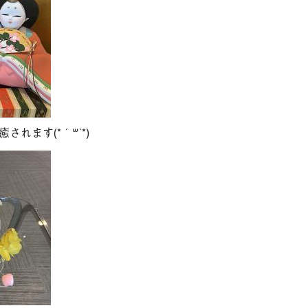
そ
相
ブ
診
れます(*´꒳`*)
お