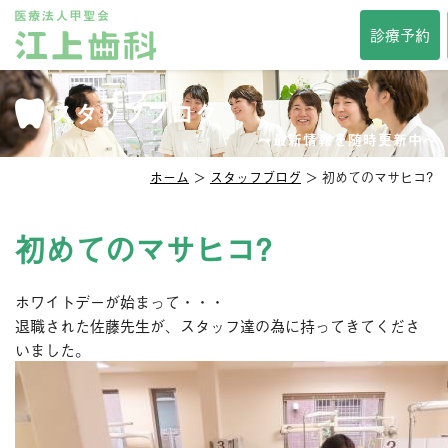
TOP
診療予約
当院について
診療時間・方針
スタッフブログ
院長紹介
スタッフ紹介
インタビュー
〜最新情報を随時更新中〜
院内紹介
アクセス
ホーム
＞
スタッフブログ
＞ 初めてのマサヒコ?
セカンドオピニオン
メディア掲載
診察科目
初めてのマサヒコ?
一般歯科
審美歯科
ホワイトデーが始まって・・・
予防歯科
口臭治療
退職された佐藤先生が、スタッフ達の為に持ってきてくださ
小児歯科
小児矯正
いました。
口腔外科
口腔強化管理体制
その他サービス
相談掲示板
歯の豆知識