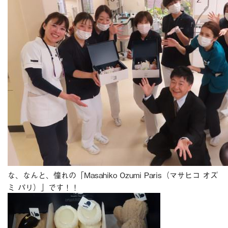
ブログ
今月のスマイル
診療予約
お問い合わせ
な、なんと、憧れの「Masahiko Ozumi Paris（マサヒコ オズ
ミ パリ）」です！！