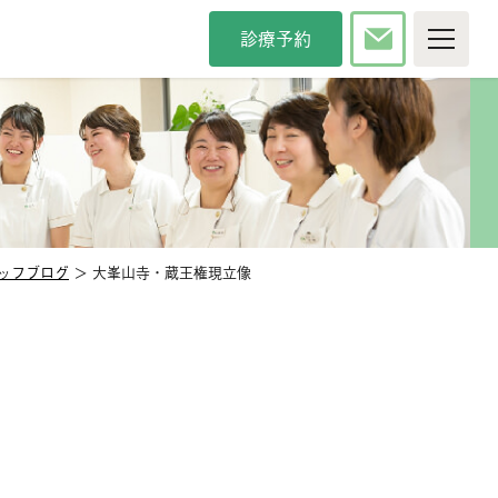
診療予約
P
院について
療時間・方針
院長紹介
タッフ紹介
インタビュー
内紹介
アクセス
ッフブログ
＞ 大峯山寺・蔵王権現立像
カンドオピニオン
メディア掲載
察科目
般歯科
審美歯科
防歯科
口臭治療
児歯科
小児矯正
腔外科
口腔強化管理体制