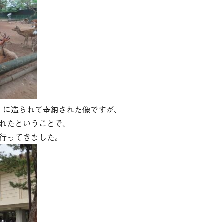
そ
相
ブ
診
お
紀）に造られて奉納された像ですが、
れたということで、
行ってきました。