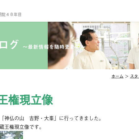
開院４８年目
TO
当
ブログ
〜最新情報を随時更新中〜
診
ス
院
ホーム
＞
スタ
セ
王権現立像
診
一
予
「神仏の山 吉野・大峯」に行ってきました。
蔵王権現立像です。
小
口