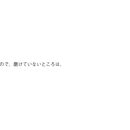
の他サービス
談掲示板
歯の豆知識
ログ
今月のスマイル
療予約
問い合わせ
ので、磨けていないところは、