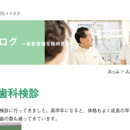
開院４８年目
TO
当
ブログ
〜最新情報を随時更新中〜
診
ス
院
ホーム
＞
ス
セ
歯科検診
診
一
予
検診に行ってきました。高学年になると、体格もよく成長の早
歯の数も減ってきています。
小
口