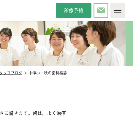
診療予約
P
院について
療時間・方針
院長紹介
タッフ紹介
インタビュー
内紹介
アクセス
タッフブログ
＞ 中津小・秋の歯科検診
カンドオピニオン
メディア掲載
察科目
般歯科
審美歯科
防歯科
口臭治療
さに驚きます。歯は、よく治療
児歯科
小児矯正
腔外科
口腔強化管理体制