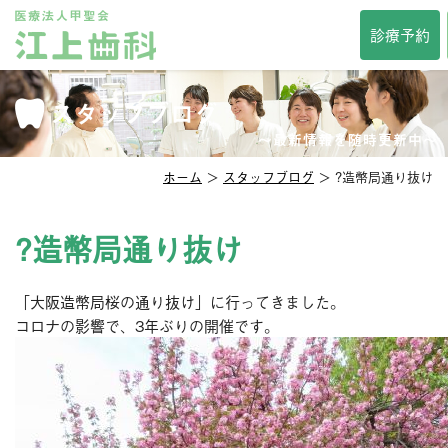
TOP
診療予約
当院について
診療時間・方針
スタッフブログ
院長紹介
スタッフ紹介
インタビュー
〜最新情報を随時更新中〜
院内紹介
アクセス
ホーム
＞
スタッフブログ
＞ ?造幣局通り抜け
セカンドオピニオン
メディア掲載
診察科目
?造幣局通り抜け
一般歯科
審美歯科
「大阪造幣局桜の通り抜け」に行ってきました。
予防歯科
口臭治療
コロナの影響で、3年ぶりの開催です。
小児歯科
小児矯正
口腔外科
口腔強化管理体制
その他サービス
相談掲示板
歯の豆知識