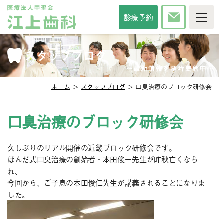
TOP
診療予約
当院について
診療時間・方針
スタッフブログ
院長紹介
スタッフ紹介
インタビュー
〜最新情報を随時更新中〜
院内紹介
アクセス
ホーム
＞
スタッフブログ
＞ 口臭治療のブロック研修会
セカンドオピニオン
メディア掲載
診察科目
口臭治療のブロック研修会
一般歯科
審美歯科
久しぶりのリアル開催の近畿ブロック研修会です。
予防歯科
口臭治療
ほんだ式口臭治療の創始者・本田俊一先生が昨秋亡くなら
小児歯科
小児矯正
れ、
口腔外科
口腔強化管理体制
今回から、ご子息の本田俊仁先生が講義されることになりま
した。
その他サービス
相談掲示板
歯の豆知識