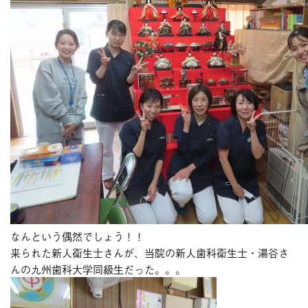
ブログ
今月のスマイル
診療予約
お問い合わせ
なんという偶然でしょう！！
来られた新人衛生士さんが、当院の新人歯科衛生士・湯谷さ
んの九州歯科大学同級生だった。。。