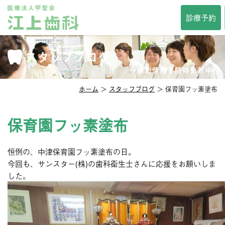
TOP
診療予約
当院について
診療時間・方針
スタッフブログ
院長紹介
スタッフ紹介
インタビュー
〜最新情報を随時更新中〜
院内紹介
アクセス
ホーム
＞
スタッフブログ
＞ 保育園フッ素塗布
セカンドオピニオン
メディア掲載
診察科目
保育園フッ素塗布
一般歯科
審美歯科
恒例の、中津保育園フッ素塗布の日。
予防歯科
口臭治療
今回も、サンスター(株)の歯科衛生士さんに応援をお願いしま
小児歯科
小児矯正
した。
口腔外科
口腔強化管理体制
その他サービス
相談掲示板
歯の豆知識