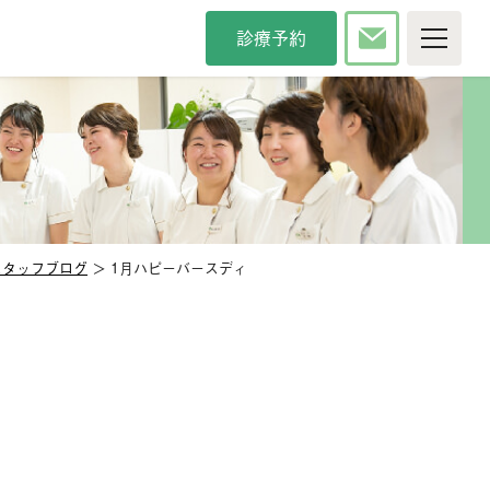
診療予約
P
院について
療時間・方針
院長紹介
タッフ紹介
インタビュー
内紹介
アクセス
スタッフブログ
＞ 1月ハピーバースディ
カンドオピニオン
メディア掲載
察科目
般歯科
審美歯科
防歯科
口臭治療
児歯科
小児矯正
腔外科
口腔強化管理体制