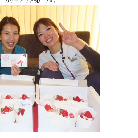
ゴのケーキでお祝いです。
そ
相
ブ
診
お