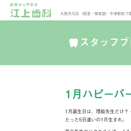
大阪市北区（阪急・御堂筋）中津駅前で
スタッフ
1月ハピーバ
1月誕生日は、理絵先生だけ？
たった5日違いの1月生まれ。