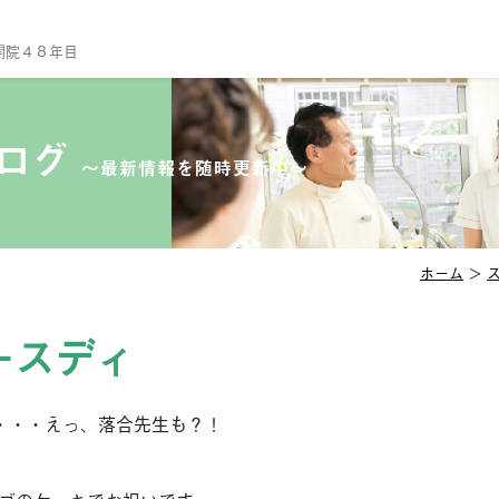
開院４８年目
TO
当
ブログ
〜最新情報を随時更新中〜
診
ス
院
ホーム
＞
セ
ースディ
診
一
予
・・・えっ、落合先生も？！
小
口