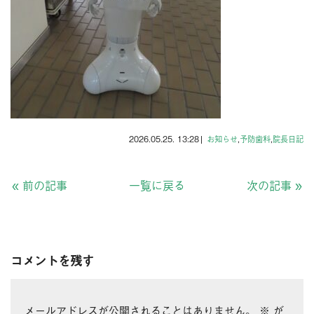
2026.05.25. 13:28
|
お知らせ
,
予防歯科
,
院長日記
«
前の記事
一覧に戻る
次の記事
»
コメントを残す
メールアドレスが公開されることはありません。
※
が