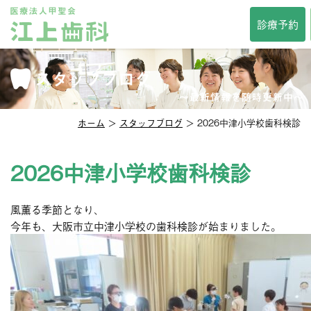
TOP
診療予約
当院について
診療時間・方針
スタッフブログ
院長紹介
スタッフ紹介
インタビュー
〜最新情報を随時更新中〜
院内紹介
アクセス
ホーム
＞
スタッフブログ
＞ 2026中津小学校歯科検診
セカンドオピニオン
メディア掲載
診察科目
2026中津小学校歯科検診
一般歯科
審美歯科
風薫る季節となり、
予防歯科
口臭治療
今年も、大阪市立中津小学校の歯科検診が始まりました。
小児歯科
小児矯正
口腔外科
口腔強化管理体制
その他サービス
相談掲示板
歯の豆知識