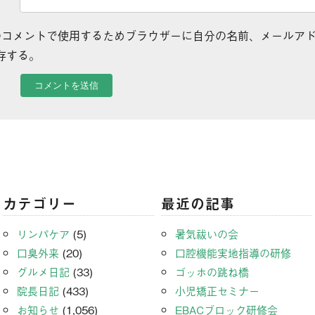
のコメントで使用するためブラウザーに自分の名前、メールア
存する。
カテゴリー
最近の記事
リンパケア
(5)
暑気祓いの会
口臭外来
(20)
口腔機能実地指導の研修
グルメ日記
(33)
ゴッホの跳ね橋
院長日記
(433)
小児矯正セミナー
お知らせ
(1,056)
EBACブロック研修会