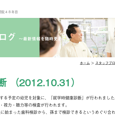
開院４８年目
TO
当
ブログ
〜最新情報を随時更新中〜
診
ス
院
ホーム
＞
スタッフブ
セ
（2012.10.31）
診
一
予
する予定の幼児を対象に、「就学時健康診断」が行われました
・視力・聴力等の検査が行われます。
小
娘に始まった歯科検診から、孫まで検診できるというめぐり合
口