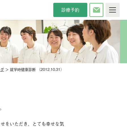
診療予約
P
院について
療時間・方針
院長紹介
タッフ紹介
インタビュー
内紹介
アクセス
ログ
＞ 就学時健康診断 （2012.10.31）
カンドオピニオン
メディア掲載
察科目
般歯科
審美歯科
防歯科
口臭治療
。
児歯科
小児矯正
わせをいただき、とても幸せな気
腔外科
口腔強化管理体制