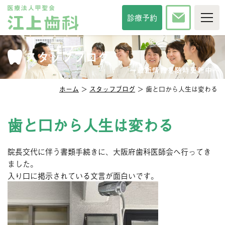
TOP
診療予約
当院について
診療時間・方針
スタッフブログ
院長紹介
スタッフ紹介
インタビュー
〜最新情報を随時更新中〜
院内紹介
アクセス
ホーム
＞
スタッフブログ
＞ 歯と口から人生は変わる
セカンドオピニオン
メディア掲載
診察科目
歯と口から人生は変わる
一般歯科
審美歯科
院長交代に伴う書類手続きに、大阪府歯科医師会へ行ってき
予防歯科
口臭治療
ました。
小児歯科
小児矯正
入り口に掲示されている文言が面白いです。
口腔外科
口腔強化管理体制
その他サービス
相談掲示板
歯の豆知識