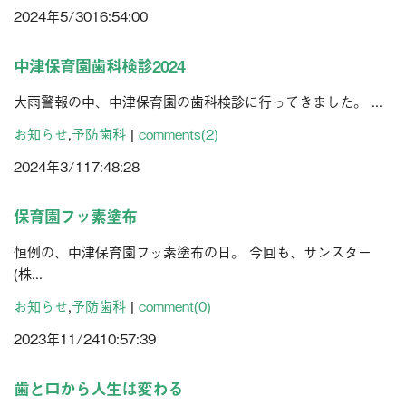
2024年
5/30
16:54:00
ブログ
今月のスマイル
診療予約
中津保育園歯科検診2024
お問い合わせ
大雨警報の中、中津保育園の歯科検診に行ってきました。 ...
お知らせ
,
予防歯科
|
comments(2)
2024年
3/1
17:48:28
保育園フッ素塗布
恒例の、中津保育園フッ素塗布の日。 今回も、サンスター
(株...
お知らせ
,
予防歯科
|
comment(0)
2023年
11/24
10:57:39
歯と口から人生は変わる