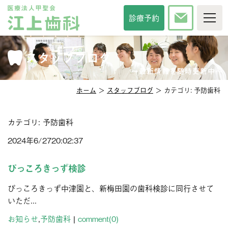
TOP
診療予約
当院について
診療時間・方針
スタッフブログ
院長紹介
スタッフ紹介
インタビュー
〜最新情報を随時更新中〜
院内紹介
アクセス
ホーム
＞
スタッフブログ
＞ カテゴリ:
予防歯科
セカンドオピニオン
メディア掲載
診察科目
カテゴリ:
予防歯科
一般歯科
審美歯科
2024年
6/27
20:02:37
予防歯科
口臭治療
ぴっころきっず検診
小児歯科
小児矯正
口腔外科
口腔強化管理体制
ぴっころきっず中津園と、新梅田園の歯科検診に同行させて
いただ...
その他サービス
お知らせ
,
予防歯科
|
comment(0)
相談掲示板
歯の豆知識